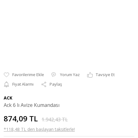
Yorum Yaz
Tavsiye Et
Fiyat Alarmı
Paylaş
ACK
Ack 6 lı Avize Kumandası
874,09 TL
1.942,43 TL
*118,48 TL den başlayan taksitlerle!