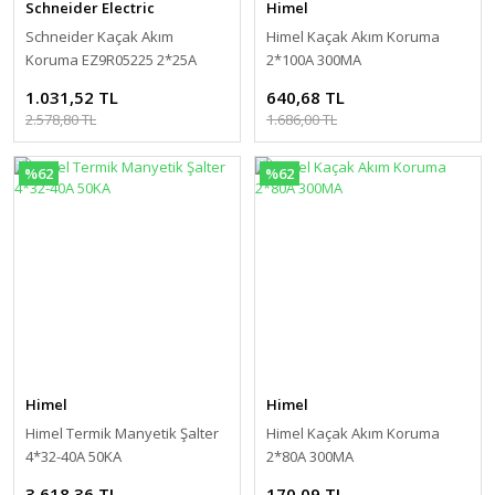
Schneider Electric
Himel
Schneider Kaçak Akım
Himel Kaçak Akım Koruma
Koruma EZ9R05225 2*25A
2*100A 300MA
30MA EASY9
1.031,52 TL
640,68 TL
2.578,80 TL
1.686,00 TL
%62
%62
Himel
Himel
Himel Termik Manyetik Şalter
Himel Kaçak Akım Koruma
4*32-40A 50KA
2*80A 300MA
3.618,36 TL
170,09 TL