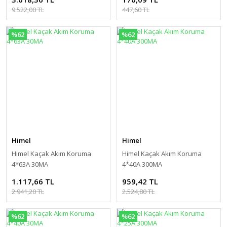
9.522,00 TL
447,60 TL
%62
%62
Himel
Himel
Himel Kaçak Akım Koruma
Himel Kaçak Akım Koruma
4*63A 30MA
4*40A 300MA
1.117,66 TL
959,42 TL
2.941,20 TL
2.524,80 TL
%62
%62