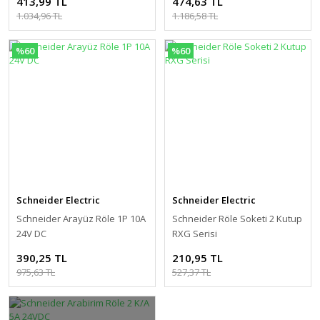
413,99 TL
474,63 TL
1.034,96 TL
1.186,58 TL
%60
%60
Schneider Electric
Schneider Electric
Schneider Arayüz Röle 1P 10A
Schneider Röle Soketi 2 Kutup
24V DC
RXG Serisi
390,25 TL
210,95 TL
975,63 TL
527,37 TL