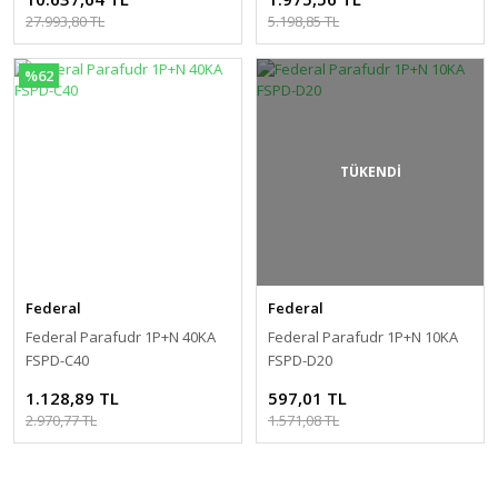
27.993,80 TL
5.198,85 TL
%62
TÜKENDİ
Federal
Federal
Federal Parafudr 1P+N 40KA
Federal Parafudr 1P+N 10KA
FSPD-C40
FSPD-D20
1.128,89 TL
597,01 TL
2.970,77 TL
1.571,08 TL