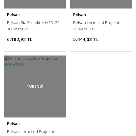
Vinç Kumandası
Röleler
Zaman Rölesi
Pelsan
Pelsan
Yüksükler
Şalter
Zaman Saati
Pelsan Ria Projektör MED G2
Pelsan Lecto Led Projektör
100W 6500K
200W 5000K
Sessiz Kontaktör
6.182,92 TL
5.444,03 TL
Sigorta
Sigorta Kutusu
Sinyal Lambaları
Termik Manyetik Şalter
TÜKENDİ
Termik Röle
Terminal Bloğu
Transfer Şalterleri
Pelsan
Troid Halka
Pelsan Lecto Led Projektör