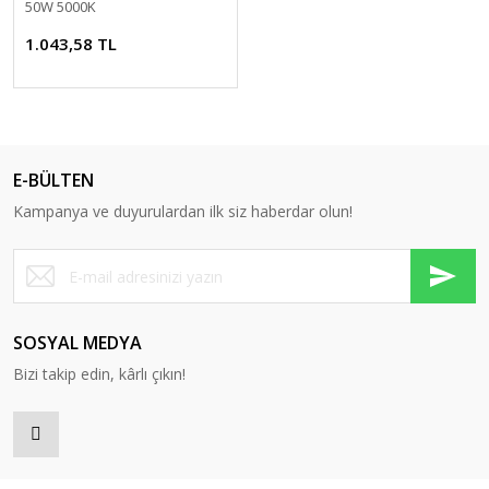
50W 5000K
Yardımcı Donanımlar
1.043,58 TL
Yardımcı Kontak
Yardımcı Kontak Blokları
Yedek Bobin
E-BÜLTEN
Zaman Rölesi
Kampanya ve duyurulardan ilk siz haberdar olun!
SOSYAL MEDYA
Bizi takip edin, kârlı çıkın!