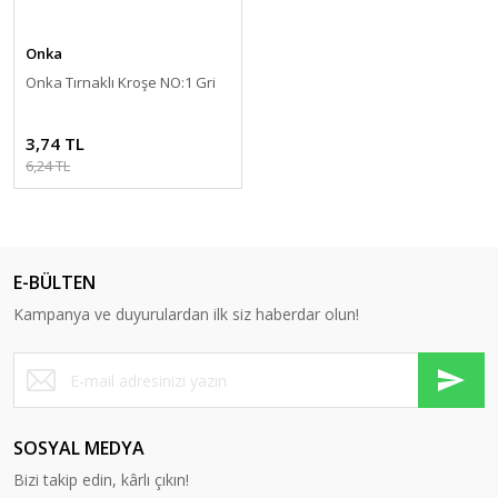
Vinç Kumandası
Röleler
Zaman Rölesi
Onka
Yüksükler
Şalter
Zaman Saati
Onka Tırnaklı Kroşe NO:1 Gri
Sessiz Kontaktör
3,74 TL
Sigorta
6,24 TL
Sigorta Kutusu
Sinyal Lambaları
E-BÜLTEN
Termik Manyetik Şalter
Kampanya ve duyurulardan ilk siz haberdar olun!
Termik Röle
Terminal Bloğu
Transfer Şalterleri
SOSYAL MEDYA
Troid Halka
Bizi takip edin, kârlı çıkın!