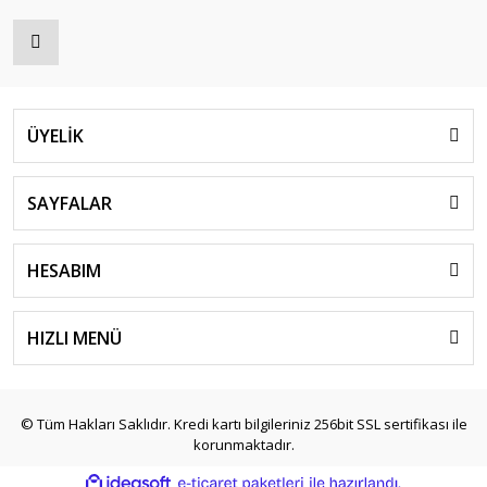
Yardımcı Donanımlar
Yardımcı Kontak
Yardımcı Kontak Blokları
ÜYELİK
Yedek Bobin
Zaman Rölesi
SAYFALAR
HESABIM
HIZLI MENÜ
© Tüm Hakları Saklıdır. Kredi kartı bilgileriniz 256bit SSL sertifikası ile
korunmaktadır.
ile
ideasoft
e-