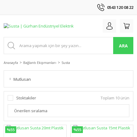
0543 120 08 22
ARA
Anasayfa
Bağlantı Ekipmanları
Susta
Mutlusan
Stoktakiler
Toplam 10 ürün
%55
%55