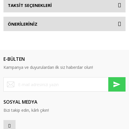
TAKSİT SEÇENEKLERİ
Yardımcı Donanımlar
Yardımcı Kontak
ÖNERİLERİNİZ
Yardımcı Kontak Blokları
Yedek Bobin
Zaman Rölesi
E-BÜLTEN
Kampanya ve duyurulardan ilk siz haberdar olun!
SOSYAL MEDYA
Bizi takip edin, kârlı çıkın!