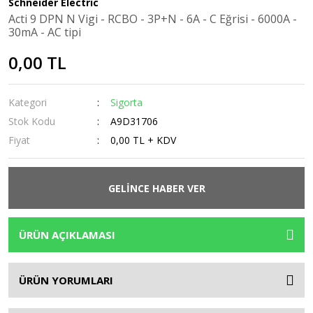
Schneider Electric
Acti 9 DPN N Vigi - RCBO - 3P+N - 6A - C Eğrisi - 6000A -
Vinç Kumandası
Röleler
Zaman Rölesi
30mA - AC tipi
Yüksükler
Şalter
Zaman Saati
0,00 TL
Sessiz Kontaktör
Kategori
Sigorta
Sigorta
Stok Kodu
A9D31706
Sigorta Kutusu
Fiyat
0,00 TL + KDV
Sinyal Lambaları
Termik Manyetik Şalter
GELİNCE HABER VER
Termik Röle
ÜRÜN AÇIKLAMASI
Terminal Bloğu
Transfer Şalterleri
ÜRÜN YORUMLARI
Troid Halka