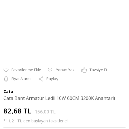
Yorum Yaz
Tavsiye Et
Fiyat Alarmı
Paylaş
Cata
Cata Bant Armatür Ledli 10W 60CM 3200K Anahtarlı
82,68 TL
156,00 TL
*11,21 TL den başlayan taksitlerle!