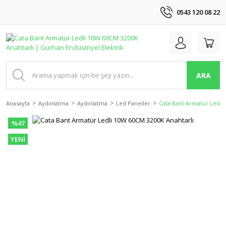
0543 120 08 22
ARA
Anasayfa
Aydınlatma
Aydınlatma
Led Paneller
Cata Bant Armatür Ledli
%47
YENİ