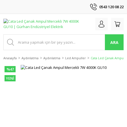
0543 120 08 22
ARA
Anasayfa
Aydınlatma
Aydınlatma
Led Ampuller
Cata Led Çanak Ampul 
%47
YENİ