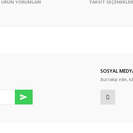
ÜRÜN YORUMLARI
TAKSİT SEÇENEKLER
er konularda yetersiz gördüğünüz noktaları öneri formunu kullanarak tarafım
Bu ürüne ilk yorumu siz yapın!
Yorum Yaz
SOSYAL MEDY
Bizi takip edin, kâr
Gönder