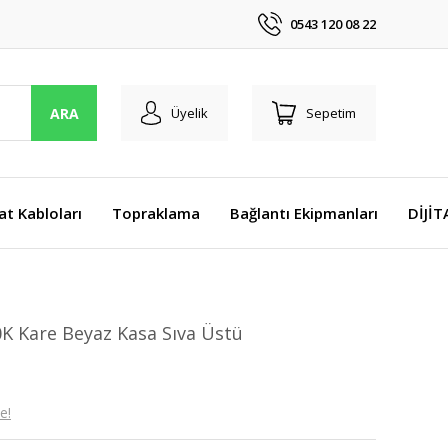
0543 120 08 22
ARA
Üyelik
Sepetim
at Kabloları
Topraklama
Bağlantı Ekipmanları
DİJİ
K Kare Beyaz Kasa Sıva Üstü
e!