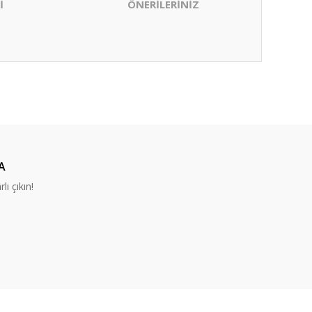
İ
ÖNERİLERİNİZ
ıza iletebilirsiniz.
A
lı çıkın!