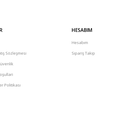
R
HESABIM
a
Hesabım
tış Sözleşmesi
Sipariş Takip
Güvenlik
oşullari
er Politikası