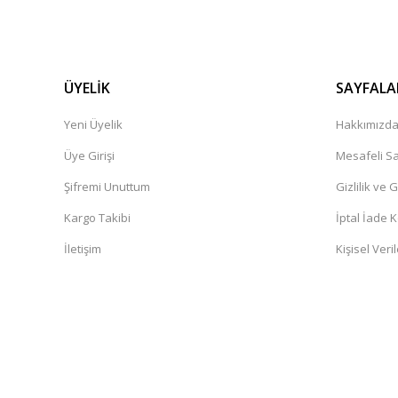
ÜYELİK
SAYFALA
Yeni Üyelik
Hakkımızd
Üye Girişi
Mesafeli Sa
Şifremi Unuttum
Gizlilik ve 
Kargo Takibi
İptal İade K
İletişim
Kişisel Veril