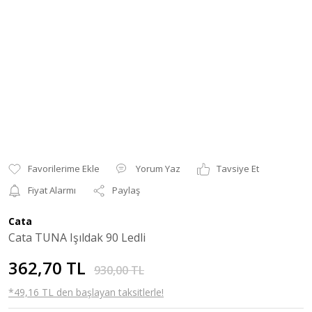
Yorum Yaz
Tavsiye Et
Fiyat Alarmı
Paylaş
Cata
Cata TUNA Işıldak 90 Ledli
362,70 TL
930,00 TL
*49,16 TL den başlayan taksitlerle!