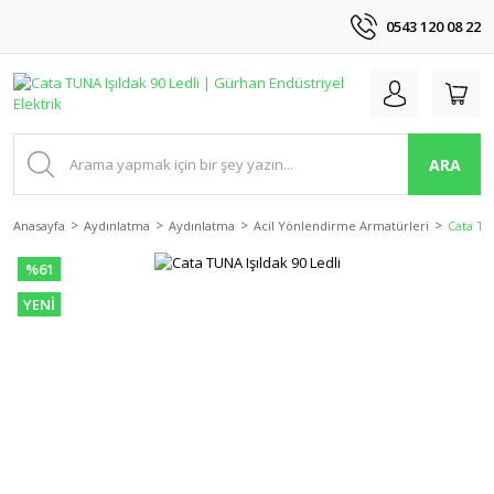
0543 120 08 22
ARA
Anasayfa
Aydınlatma
Aydınlatma
Acil Yönlendirme Armatürleri
Cata TUN
%61
YENİ