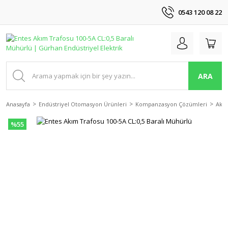
0543 120 08 22
ARA
Anasayfa
Endüstriyel Otomasyon Ürünleri
Kompanzasyon Çözümleri
Akım
%55