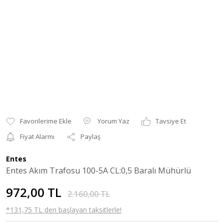
Yorum Yaz
Tavsiye Et
Fiyat Alarmı
Paylaş
Entes
Entes Akım Trafosu 100-5A CL:0,5 Baralı Mühürlü
972,00 TL
2.160,00 TL
*131,75 TL den başlayan taksitlerle!