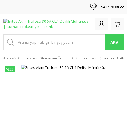
0543 120 08 22
ARA
Anasayfa
Endüstriyel Otomasyon Ürünleri
Kompanzasyon Çözümleri
Akım
%55