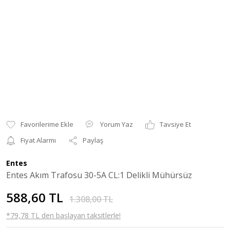
Yorum Yaz
Tavsiye Et
Fiyat Alarmı
Paylaş
Entes
Entes Akım Trafosu 30-5A CL:1 Delikli Mühürsüz
588,60 TL
1.308,00 TL
*79,78 TL den başlayan taksitlerle!