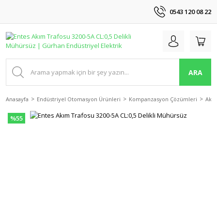
0543 120 08 22
ARA
Anasayfa
Endüstriyel Otomasyon Ürünleri
Kompanzasyon Çözümleri
Akım
%55