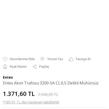
Yorum Yaz
Tavsiye Et
Fiyat Alarmı
Paylaş
Entes
Entes Akım Trafosu 3200-5A CL:0,5 Delikli Mühürsüz
1.371,60 TL
3.048,00 TL
*185,91 TL den başlayan taksitlerle!