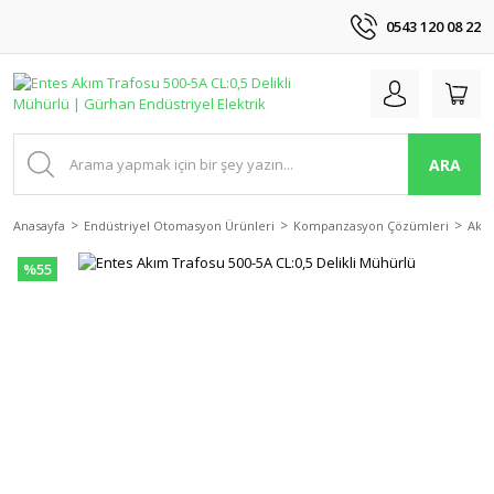
0543 120 08 22
ARA
Anasayfa
Endüstriyel Otomasyon Ürünleri
Kompanzasyon Çözümleri
Akım
%55