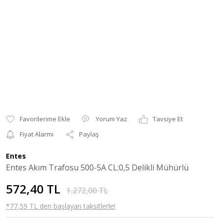
Yorum Yaz
Tavsiye Et
Fiyat Alarmı
Paylaş
Entes
Entes Akım Trafosu 500-5A CL:0,5 Delikli Mühürlü
572,40 TL
1.272,00 TL
*77,59 TL den başlayan taksitlerle!