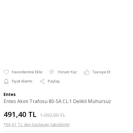
Yorum Yaz
Tavsiye Et
Fiyat Alarmı
Paylaş
Entes
Entes Akım Trafosu 80-5A CL:1 Delikli Mühürsüz
491,40 TL
1.092,00 TL
*66,61 TL den başlayan taksitlerle!