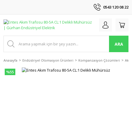
0543 120 08 22
ARA
Anasayfa
Endüstriyel Otomasyon Ürünleri
Kompanzasyon Çözümleri
Akım
%55