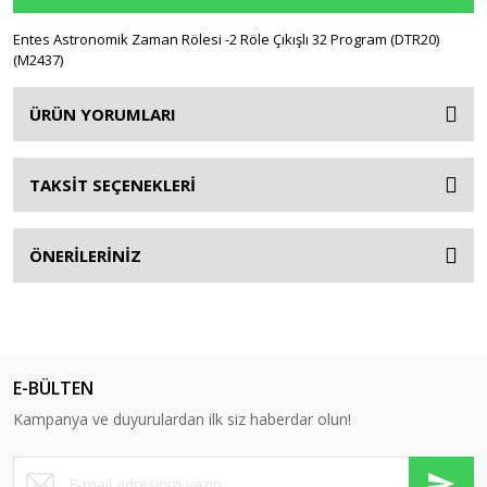
Yardımcı Donanımlar
Entes Astronomik Zaman Rölesi -2 Röle Çıkışlı 32 Program (DTR20)
(M2437)
Yardımcı Kontak
Yardımcı Kontak Blokları
ÜRÜN YORUMLARI
Yedek Bobin
TAKSİT SEÇENEKLERİ
Zaman Rölesi
ÖNERİLERİNİZ
E-BÜLTEN
Kampanya ve duyurulardan ilk siz haberdar olun!