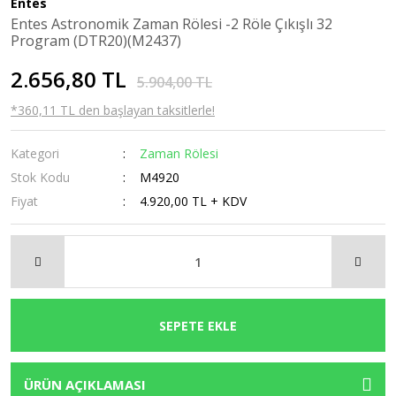
Entes
Entes Astronomik Zaman Rölesi -2 Röle Çıkışlı 32
Vinç Kumandası
Röleler
Zaman Rölesi
Program (DTR20)(M2437)
Yüksükler
Şalter
Zaman Saati
2.656,80 TL
5.904,00 TL
Sessiz Kontaktör
*360,11 TL den başlayan taksitlerle!
Sigorta
Kategori
Zaman Rölesi
Sigorta Kutusu
Stok Kodu
M4920
Fiyat
4.920,00 TL + KDV
Sinyal Lambaları
Termik Manyetik Şalter
Termik Röle
Terminal Bloğu
SEPETE EKLE
Transfer Şalterleri
Troid Halka
ÜRÜN AÇIKLAMASI