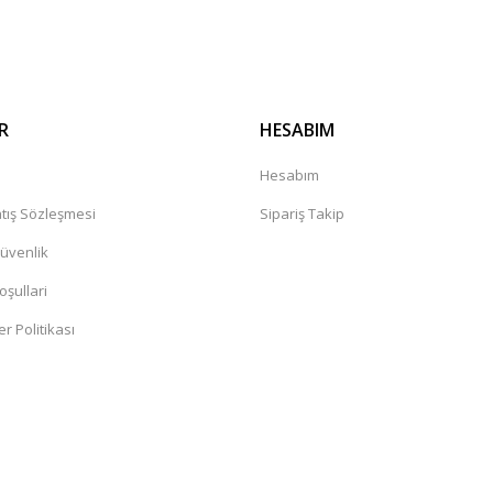
Gönder
R
HESABIM
a
Hesabım
tış Sözleşmesi
Sipariş Takip
Güvenlik
oşullari
er Politikası