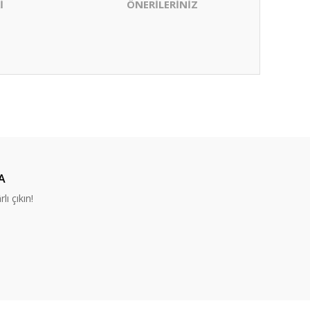
İ
ÖNERİLERİNİZ
ıza iletebilirsiniz.
A
lı çıkın!