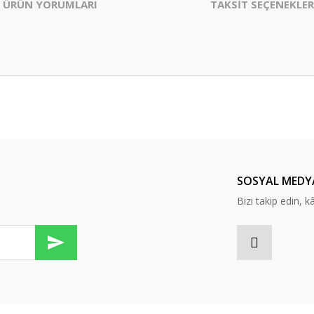
ÜRÜN YORUMLARI
TAKSİT SEÇENEKLER
er konularda yetersiz gördüğünüz noktaları öneri formunu kullanarak tarafım
Bu ürüne ilk yorumu siz yapın!
Yorum Yaz
SOSYAL MEDY
Bizi takip edin, kâr