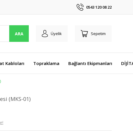
0543 120 08 22
ARA
Üyelik
Sepetim
at Kabloları
Topraklama
Bağlantı Ekipmanları
DİJİ
)
esi (MKS-01)
e!