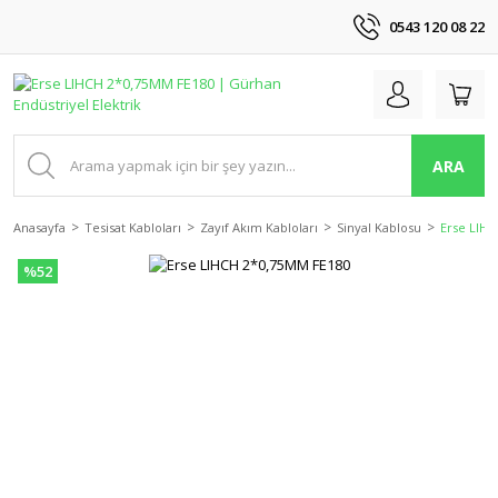
0543 120 08 22
ARA
Anasayfa
Tesisat Kabloları
Zayıf Akım Kabloları
Sinyal Kablosu
Erse LIH
%52