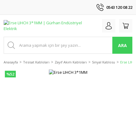
0543 120 08 22
ARA
Anasayfa
Tesisat Kabloları
Zayıf Akım Kabloları
Sinyal Kablosu
Erse LIH
%52