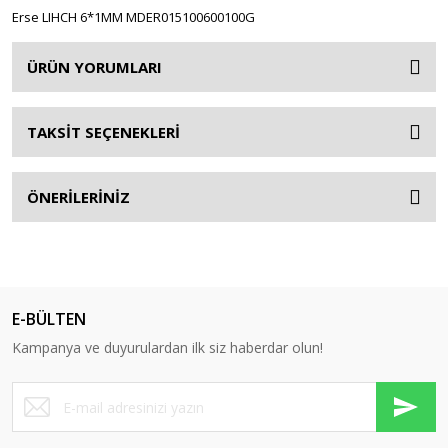
Erse LIHCH 6*1MM MDER015100600100G
Yardımcı Donanımlar
Yardımcı Kontak
ÜRÜN YORUMLARI
Yardımcı Kontak Blokları
TAKSİT SEÇENEKLERİ
Yedek Bobin
Zaman Rölesi
ÖNERİLERİNİZ
E-BÜLTEN
Kampanya ve duyurulardan ilk siz haberdar olun!