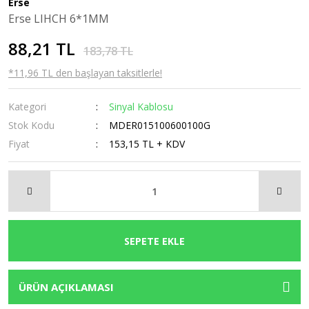
Erse
Erse LIHCH 6*1MM
Vinç Kumandası
Röleler
Zaman Rölesi
88,21 TL
Yüksükler
Şalter
Zaman Saati
183,78 TL
*11,96 TL den başlayan taksitlerle!
Sessiz Kontaktör
Sigorta
Kategori
Sinyal Kablosu
Stok Kodu
MDER015100600100G
Sigorta Kutusu
Fiyat
153,15 TL + KDV
Sinyal Lambaları
Termik Manyetik Şalter
Termik Röle
Terminal Bloğu
SEPETE EKLE
Transfer Şalterleri
ÜRÜN AÇIKLAMASI
Troid Halka