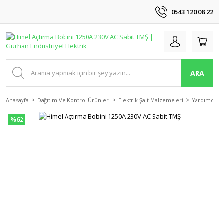
0543 120 08 22
ARA
Anasayfa
Dağıtım Ve Kontrol Ürünleri
Elektrik Şalt Malzemeleri
Yardımcı 
%62