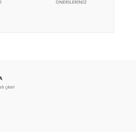
İ
ÖNERİLERİNİZ
ıza iletebilirsiniz.
A
lı çıkın!