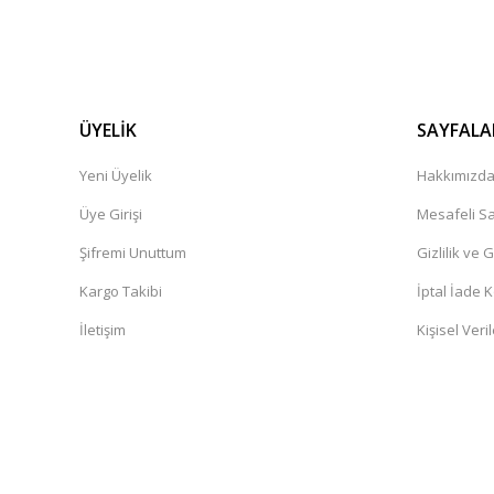
ÜYELİK
SAYFALA
Yeni Üyelik
Hakkımızd
Üye Girişi
Mesafeli Sa
Şifremi Unuttum
Gizlilik ve 
Kargo Takibi
İptal İade K
İletişim
Kişisel Veril