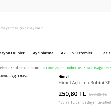
asyon Ürünleri
Aydınlatma
Akıllı Ev Sistemleri
Tesis
eleri
Yardımcı Donanımlar
Himel Açtırma Bobini 3P 16-100A (Sağ) HDM
Himel
Himel Açtırma Bobini 3P
250,80 TL
660,00 TL
*33,99 TL den başlayan taksitlerl