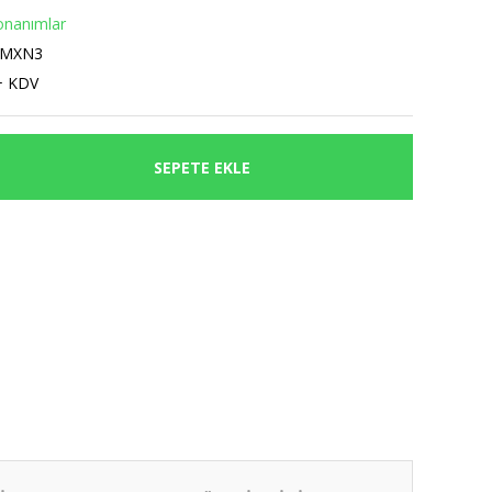
onanımlar
0MXN3
+ KDV
SEPETE EKLE