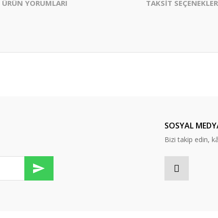
ÜRÜN YORUMLARI
TAKSİT SEÇENEKLER
er konularda yetersiz gördüğünüz noktaları öneri formunu kullanarak tarafım
Bu ürüne ilk yorumu siz yapın!
Yorum Yaz
SOSYAL MEDY
Bizi takip edin, kâr