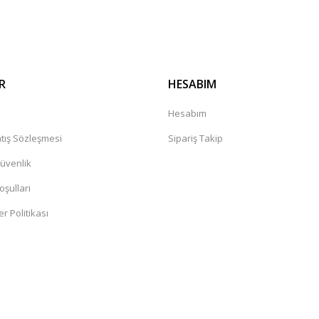
Gönder
R
HESABIM
a
Hesabım
tış Sözleşmesi
Sipariş Takip
Güvenlik
oşullari
er Politikası