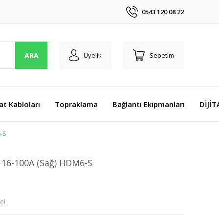
0543 120 08 22
ARA
Üyelik
Sepetim
at Kabloları
Topraklama
Bağlantı Ekipmanları
DİJİ
6-S
 16-100A (Sağ) HDM6-S
e!