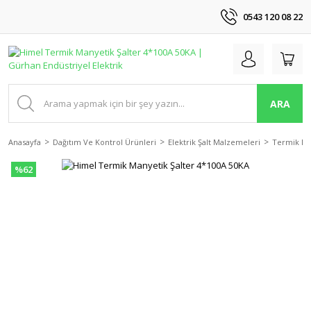
0543 120 08 22
ARA
Anasayfa
Dağıtım Ve Kontrol Ürünleri
Elektrik Şalt Malzemeleri
Termik Ma
%62