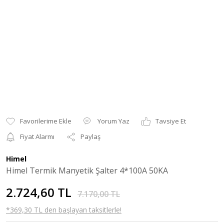
Yorum Yaz
Tavsiye Et
Fiyat Alarmı
Paylaş
Himel
Himel Termik Manyetik Şalter 4*100A 50KA
2.724,60 TL
7.170,00 TL
*369,30 TL den başlayan taksitlerle!