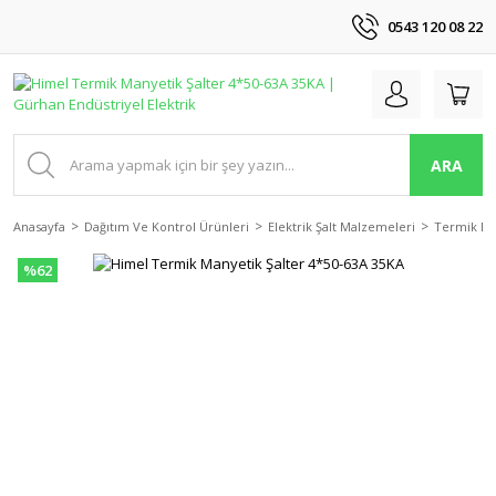
0543 120 08 22
ARA
Anasayfa
Dağıtım Ve Kontrol Ürünleri
Elektrik Şalt Malzemeleri
Termik Ma
%62