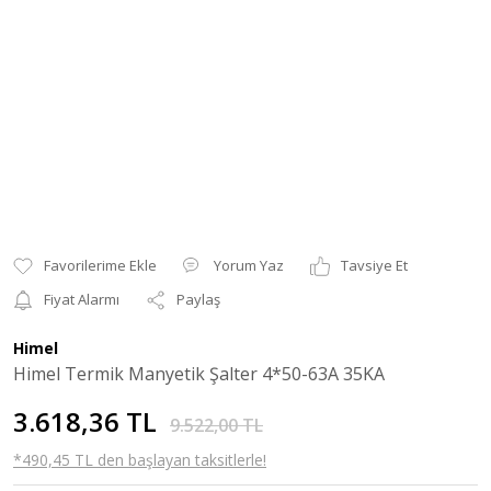
Yorum Yaz
Tavsiye Et
Fiyat Alarmı
Paylaş
Himel
Himel Termik Manyetik Şalter 4*50-63A 35KA
3.618,36 TL
9.522,00 TL
*490,45 TL den başlayan taksitlerle!