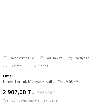
Yorum Yaz
Tavsiye Et
Fiyat Alarmı
Paylaş
Himel
Himel Termik Manyetik Şalter 4*50A 50KA
2.907,00 TL
7.650,00 TL
*394,03 TL den başlayan taksitlerle!