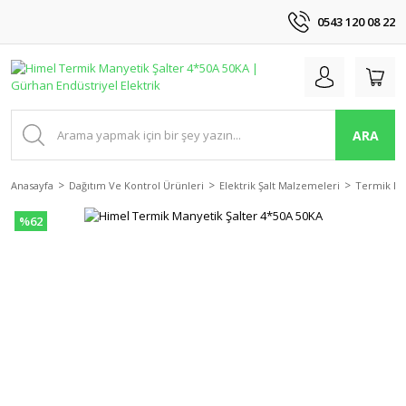
0543 120 08 22
ARA
Anasayfa
Dağıtım Ve Kontrol Ürünleri
Elektrik Şalt Malzemeleri
Termik Ma
%62