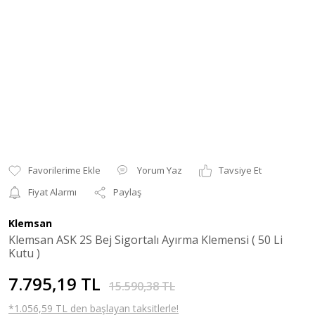
Yorum Yaz
Tavsiye Et
Fiyat Alarmı
Paylaş
Klemsan
Klemsan ASK 2S Bej Sigortalı Ayırma Klemensi ( 50 Li
Kutu )
7.795,19 TL
15.590,38 TL
*1.056,59 TL den başlayan taksitlerle!