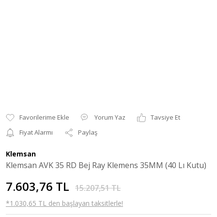
Yorum Yaz
Tavsiye Et
Fiyat Alarmı
Paylaş
Klemsan
Klemsan AVK 35 RD Bej Ray Klemens 35MM (40 Lı Kutu)
7.603,76 TL
15.207,51 TL
*1.030,65 TL den başlayan taksitlerle!