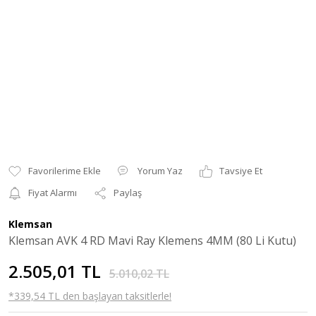
Yorum Yaz
Tavsiye Et
Fiyat Alarmı
Paylaş
Klemsan
Klemsan AVK 4 RD Mavi Ray Klemens 4MM (80 Li Kutu)
2.505,01 TL
5.010,02 TL
*339,54 TL den başlayan taksitlerle!