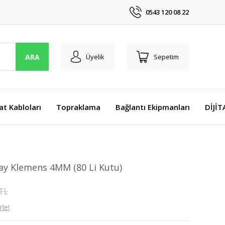
0543 120 08 22
ARA
Üyelik
Sepetim
at Kabloları
Topraklama
Bağlantı Ekipmanları
DİJİ
ay Klemens 4MM (80 Li Kutu)
 TL
le!