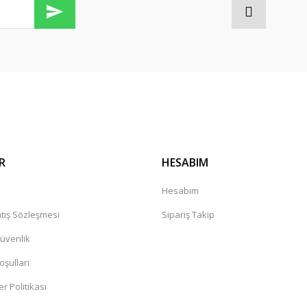
Gönder
R
HESABIM
a
Hesabım
tış Sözleşmesi
Sipariş Takip
Güvenlik
oşullari
er Politikası