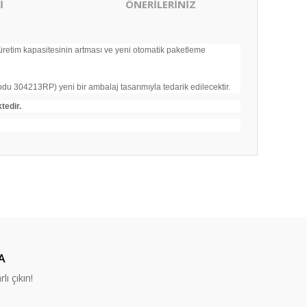
İ
ÖNERİLERİNİZ
üretim kapasitesinin artması ve yeni otomatik paketleme
odu 304213RP) yeni bir ambalaj tasarımıyla tedarik edilecektir.
tedir.
ıza iletebilirsiniz.
A
lı çıkın!