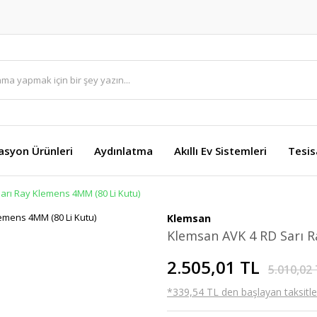
asyon Ürünleri
Aydınlatma
Akıllı Ev Sistemleri
Tesis
arı Ray Klemens 4MM (80 Li Kutu)
Klemsan
Klemsan AVK 4 RD Sarı R
2.505,01 TL
5.010,02
*339,54 TL den başlayan taksitler