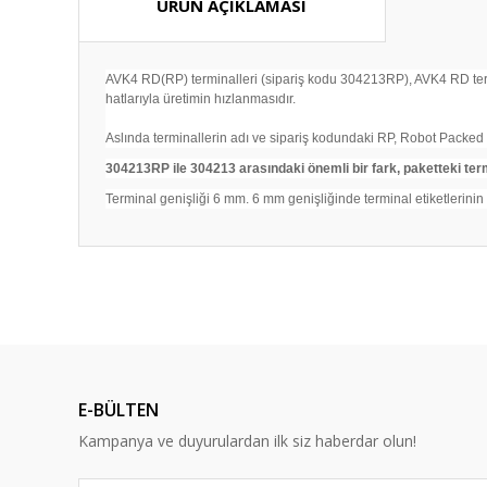
ÜRÜN AÇIKLAMASI
AVK4 RD(RP) terminalleri (sipariş kodu 304213RP), AVK4 RD termi
hatlarıyla üretimin hızlanmasıdır.
Aslında terminallerin adı ve sipariş kodundaki RP, Robot Packed 
304213RP ile 304213 arasındaki önemli bir fark, paketteki ter
Terminal genişliği 6 mm. 6 mm genişliğinde terminal etiketlerinin k
Bu ürünün fiyat bilgisi, resim, ürün açıklamalarında ve diğ
Görüş ve önerileriniz için teşekkür ederiz.
Ürün resmi kalitesiz, bozuk veya görüntülenemiyor.
Ürün açıklamasında eksik bilgiler bulunuyor.
E-BÜLTEN
Ürün bilgilerinde hatalar bulunuyor.
Kampanya ve duyurulardan ilk siz haberdar olun!
Ürün fiyatı diğer sitelerden daha pahalı.
Bu ürüne benzer farklı alternatifler olmalı.