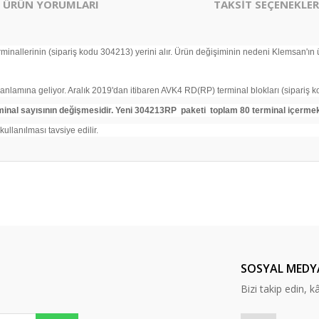
ÜRÜN YORUMLARI
TAKSİT SEÇENEKLER
nallerinin (sipariş kodu 304213) yerini alır. Ürün değişiminin nedeni Klemsan'ın 
anlamına geliyor. Aralık 2019'dan itibaren AVK4 RD(RP) terminal blokları (sipariş k
minal sayısının değişmesidir. Yeni
304213RP
paketi
toplam 80 terminal içermek
ullanılması tavsiye edilir.
er konularda yetersiz gördüğünüz noktaları öneri formunu kullanarak tarafım
Bu ürüne ilk yorumu siz yapın!
Yorum Yaz
SOSYAL MEDY
Bizi takip edin, kâr