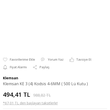
Yorum Yaz
Tavsiye Et
Fiyat Alarmı
Paylaş
Klemsan
Klemsan KE 3 (4) Kodsis 4-6MM ( 500 Lü Kutu )
494,41 TL
988,82 TL
*67,01 TL den başlayan taksitlerle!