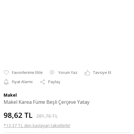
Yorum Yaz
Tavsiye Et
Fiyat Alarmı
Paylaş
Makel
Makel Karea Füme Beşli Çerçeve Yatay
98,62 TL
281,76 TL
*13,37 TL den başlayan taksitlerle!