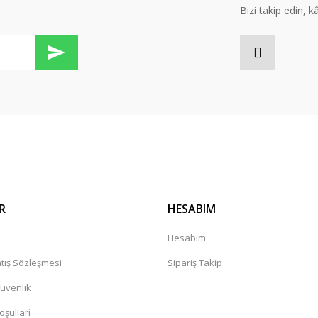
Bizi takip edin, kâr
Gönder
R
HESABIM
a
Hesabım
tış Sözleşmesi
Sipariş Takip
Güvenlik
oşullari