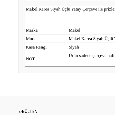
Makel Karea Siyah Üçlü Yatay Çerçeve ile prizleri
Marka
Makel
Model
Makel Karea Siyah Üçlü
Kasa Rengi
Siyah
Ürün sadece çerçeve hali
NOT
Bu ürünün fiyat bilgisi, resim, ürün açıklamalarında ve diğ
Görüş ve önerileriniz için teşekkür ederiz.
Ürün resmi kalitesiz, bozuk veya görüntülenemiyor.
Ürün açıklamasında eksik bilgiler bulunuyor.
E-BÜLTEN
Ürün bilgilerinde hatalar bulunuyor.