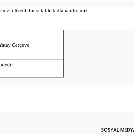
nizi düzenli bir şekilde kullanabilirsiniz.
 Yatay Çerçeve
ndedir
er konularda yetersiz gördüğünüz noktaları öneri formunu kullanarak tarafım
Bu ürüne ilk yorumu siz yapın!
Yorum Yaz
SOSYAL MEDY