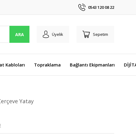
0543 120 08 22
ARA
Üyelik
Sepetim
at Kabloları
Topraklama
Bağlantı Ekipmanları
DİJİ
Çerçeve Yatay
!