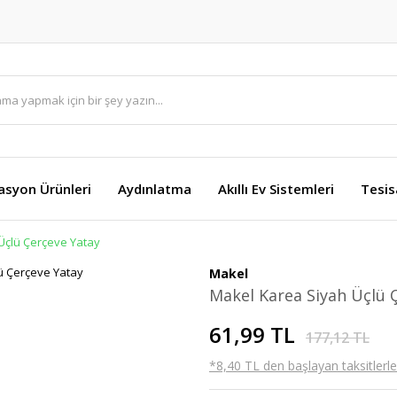
asyon Ürünleri
Aydınlatma
Akıllı Ev Sistemleri
Tesis
Üçlü Çerçeve Yatay
Makel
Makel Karea Siyah Üçlü 
61,99 TL
177,12 TL
*8,40 TL den başlayan taksitlerle