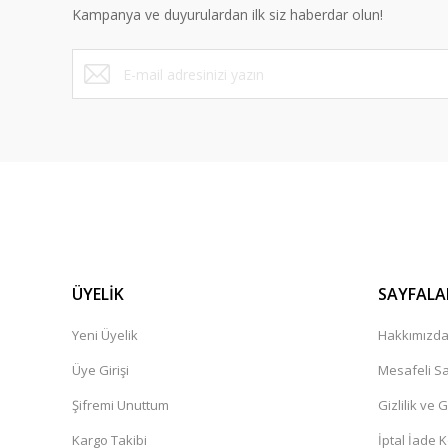
Kampanya ve duyurulardan ilk siz haberdar olun!
Ürün fiyatı diğer sitelerden daha pahalı.
Bu ürüne benzer farklı alternatifler olmalı.
ÜYELİK
SAYFALA
Yeni Üyelik
Hakkımızd
Üye Girişi
Mesafeli Sa
Şifremi Unuttum
Gizlilik ve 
Kargo Takibi
İptal İade K