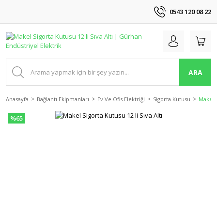
0543 120 08 22
ARA
Anasayfa
Bağlantı Ekipmanları
Ev Ve Ofis Elektriği
Sigorta Kutusu
Makel S
%65