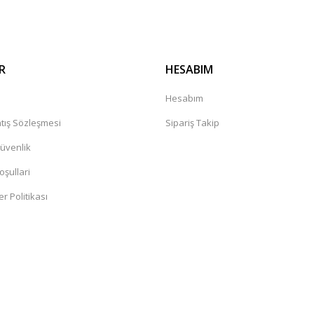
R
HESABIM
a
Hesabım
tış Sözleşmesi
Sipariş Takip
Güvenlik
oşullari
er Politikası