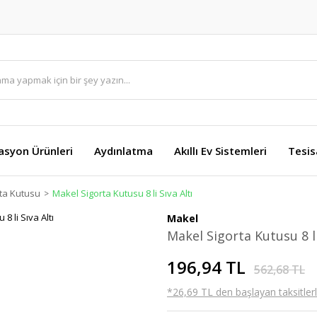
asyon Ürünleri
Aydınlatma
Akıllı Ev Sistemleri
Tesis
ta Kutusu
Makel Sigorta Kutusu 8 li Sıva Altı
Makel
Makel Sigorta Kutusu 8 li
196,94 TL
562,68 TL
*26,69 TL den başlayan taksitlerl