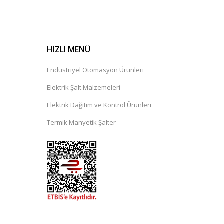
Ürün resmi
kalitesiz, bozuk
veya
HIZLI MENÜ
görüntülenemiyor.
Ürün
Endüstriyel Otomasyon Ürünleri
açıklamasında
eksik bilgiler
Elektrik Şalt Malzemeleri
bulunuyor.
Elektrik Dağıtım ve Kontrol Ürünleri
Ürün
bilgilerinde
Termik Manyetik Şalter
hatalar
bulunuyor.
Ürün fiyatı
diğer
sitelerden
daha
pahalı.
Bu ürüne
benzer
farklı
alternatifler