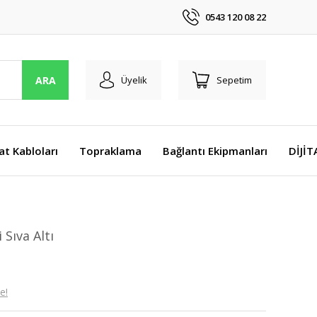
0543 120 08 22
ARA
Üyelik
Sepetim
at Kabloları
Topraklama
Bağlantı Ekipmanları
DİJİ
 Sıva Altı
e!