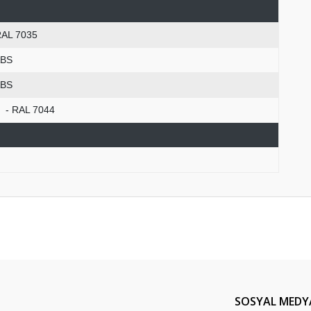
RAL 7035
ABS
ABS
 - RAL 7044
er konularda yetersiz gördüğünüz noktaları öneri formunu kullanarak tarafım
Bu ürüne ilk yorumu siz yapın!
Yorum Yaz
SOSYAL MEDY