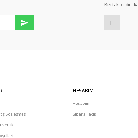
Bizi takip edin, kâr
Gönder
R
HESABIM
a
Hesabım
tış Sözleşmesi
Sipariş Takip
Güvenlik
oşullari