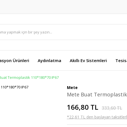
asyon Ürünleri
Aydınlatma
Akıllı Ev Sistemleri
Tesis
Buat Termoplastik 110*180*70 IP67
Mete
Mete Buat Termoplastik
166,80 TL
333,60 TL
*22,61 TL den başlayan taksitlerl