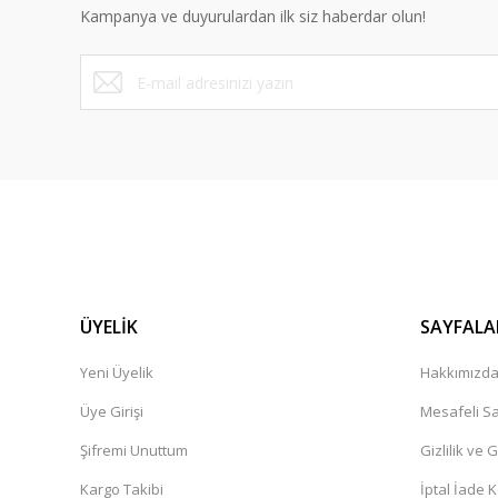
Kampanya ve duyurulardan ilk siz haberdar olun!
Ürün fiyatı diğer sitelerden daha pahalı.
Bu ürüne benzer farklı alternatifler olmalı.
ÜYELİK
SAYFALA
Yeni Üyelik
Hakkımızd
Üye Girişi
Mesafeli Sa
Şifremi Unuttum
Gizlilik ve 
Kargo Takibi
İptal İade K