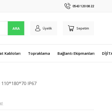
0543 120 08 22
ARA
Üyelik
Sepetim
at Kabloları
Topraklama
Bağlantı Ekipmanları
DİJİ
 110*180*70 IP67
e!