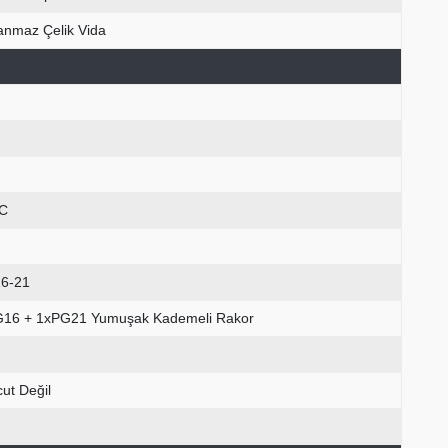
anmaz Çelik Vida
C
6-21
16 + 1xPG21 Yumuşak Kademeli Rakor
ut Değil