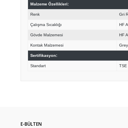
Malzeme Özellikleri:
Renk
Gri 
Çalışma Sıcaklığı
HF 
Gövde Malzemesi
HF 
Kontak Malzemesi
Grey
Sertifikasyon:
Standart
TSE
Bu ürünün fiyat bilgisi, resim, ürün açıklamalarında ve diğ
Görüş ve önerileriniz için teşekkür ederiz.
Ürün resmi kalitesiz, bozuk veya görüntülenemiyor.
Ürün açıklamasında eksik bilgiler bulunuyor.
E-BÜLTEN
Ürün bilgilerinde hatalar bulunuyor.