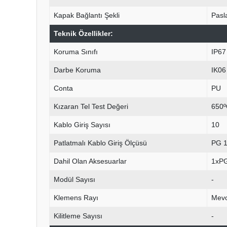
Kapak Bağlantı Şekli
Pasl
Teknik Özellikler:
Koruma Sınıfı
IP67
Darbe Koruma
IK06
Conta
PU
Kızaran Tel Test Değeri
650º
Kablo Giriş Sayısı
10
Patlatmalı Kablo Giriş Ölçüsü
PG 1
Dahil Olan Aksesuarlar
1xPG
Modül Sayısı
-
Klemens Rayı
Mevc
Kilitleme Sayısı
-