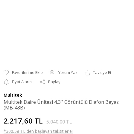
Yorum Yaz
Tavsiye Et
Fiyat Alarmı
Paylaş
Multitek
Multitek Daire Ünitesi 4,3'' Görüntülü Diafon Beyaz
(MB-43B)
2.217,60 TL
5.040,00 TL
*300,58 TL den başlayan taksitlerle!