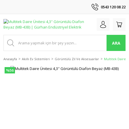
0543 120 08 22
ARA
Anasayfa
Akıllı Ev Sistemleri
Görüntülü Zil Ve Aksesuarlar
Multitek Daire Ü
%56