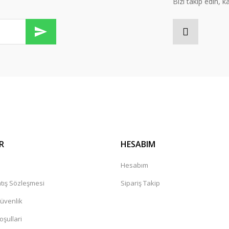
Bizi takip edin, kâr
Gönder
R
HESABIM
a
Hesabım
tış Sözleşmesi
Sipariş Takip
Güvenlik
oşullari