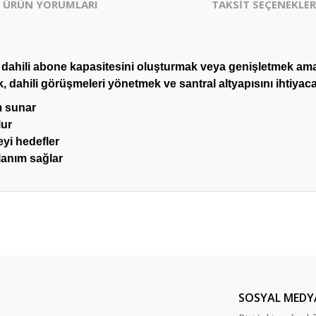
ÜRÜN YORUMLARI
TAKSİT SEÇENEKLER
e dahili abone kapasitesini oluşturmak veya genişletmek ama
k, dahili görüşmeleri yönetmek ve santral altyapısını ihtiy
m sunar
lur
eyi hedefler
lanım sağlar
er konularda yetersiz gördüğünüz noktaları öneri formunu kullanarak tarafım
Bu ürüne ilk yorumu siz yapın!
Yorum Yaz
SOSYAL MEDY