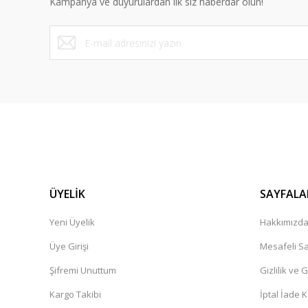
Kampanya ve duyurulardan ilk siz haberdar olun!
Ürün fiyatı diğer sitelerden daha pahalı.
Bu ürüne benzer farklı alternatifler olmalı.
ÜYELİK
SAYFALA
Yeni Üyelik
Hakkımızd
Üye Girişi
Mesafeli Sa
Şifremi Unuttum
Gizlilik ve 
Kargo Takibi
İptal İade K