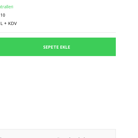
ralleri
010
TL + KDV
SEPETE EKLE