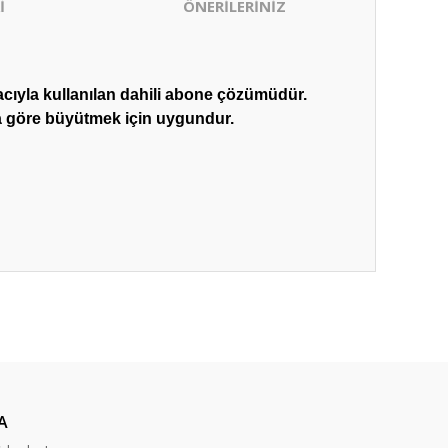
İ
ÖNERİLERİNİZ
cıyla kullanılan dahili abone çözümüdür.
aca göre büyütmek için uygundur.
ıza iletebilirsiniz.
A