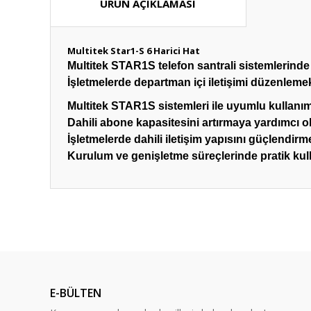
ÜRÜN AÇIKLAMASI
Multitek Star1-S 6 Harici Hat
Multitek STAR1S telefon santrali sistemlerind
İşletmelerde departman içi iletişimi düzenleme
Multitek STAR1S sistemleri ile uyumlu kullanı
Dahili abone kapasitesini artırmaya yardımcı o
İşletmelerde dahili iletişim yapısını güçlendirm
Kurulum ve genişletme süreçlerinde pratik kul
Bu ürünün fiyat bilgisi, resim, ürün açıklamalarında ve diğ
Görüş ve önerileriniz için teşekkür ederiz.
Ürün resmi kalitesiz, bozuk veya görüntülenemiyor.
Ürün açıklamasında eksik bilgiler bulunuyor.
E-BÜLTEN
Ürün bilgilerinde hatalar bulunuyor.