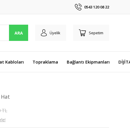
0543 120 08 22
ARA
Üyelik
Sepetim
at Kabloları
Topraklama
Bağlantı Ekipmanları
DİJİ
i Hat
0 TL
le!