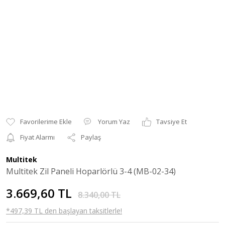
Yorum Yaz
Tavsiye Et
Fiyat Alarmı
Paylaş
Multitek
Multitek Zil Paneli Hoparlörlü 3-4 (MB-02-34)
3.669,60 TL
8.340,00 TL
*497,39 TL den başlayan taksitlerle!