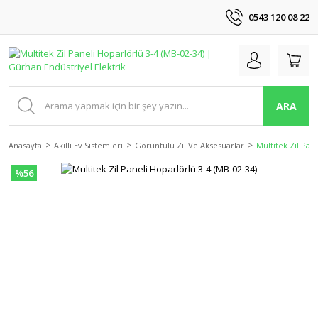
0543 120 08 22
ARA
Anasayfa
Akıllı Ev Sistemleri
Görüntülü Zil Ve Aksesuarlar
Multitek Zil Pan
%56