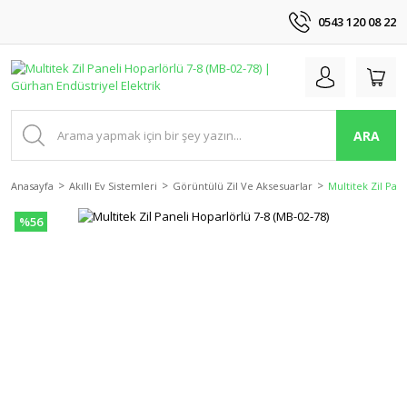
0543 120 08 22
ARA
Anasayfa
Akıllı Ev Sistemleri
Görüntülü Zil Ve Aksesuarlar
Multitek Zil Pan
%56