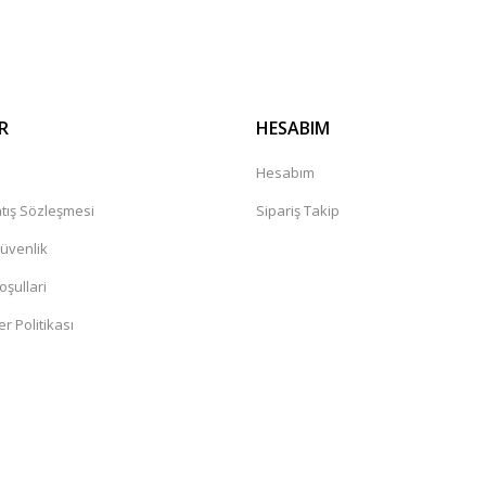
Gönder
R
HESABIM
a
Hesabım
tış Sözleşmesi
Sipariş Takip
Güvenlik
oşullari
er Politikası