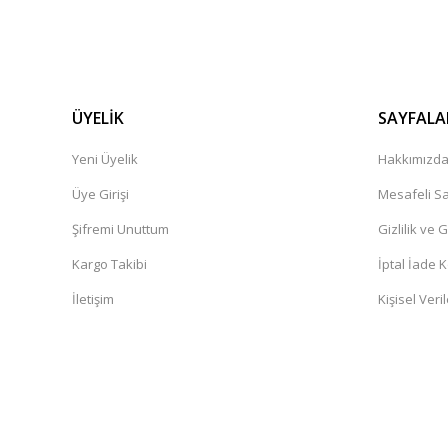
ÜYELİK
SAYFALA
Yeni Üyelik
Hakkımızd
Üye Girişi
Mesafeli Sa
Şifremi Unuttum
Gizlilik ve 
Kargo Takibi
İptal İade K
İletişim
Kişisel Veril