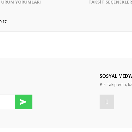
ÜRÜN YORUMLARI
TAKSİT SEÇENEKLER
0 17
er konularda yetersiz gördüğünüz noktaları öneri formunu kullanarak tarafım
Bu ürüne ilk yorumu siz yapın!
Yorum Yaz
SOSYAL MEDY
Bizi takip edin, kâr