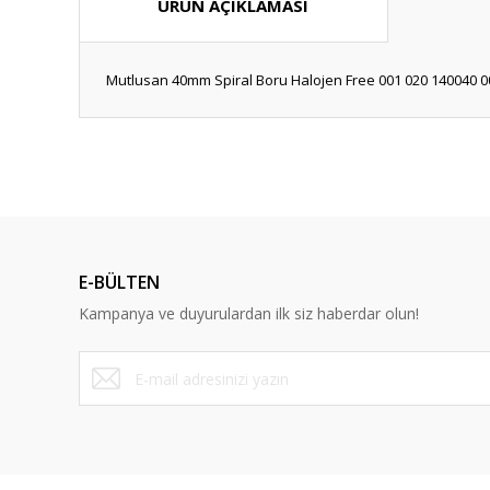
ÜRÜN AÇIKLAMASI
Mutlusan 40mm Spiral Boru Halojen Free 001 020 140040 0
Bu ürünün fiyat bilgisi, resim, ürün açıklamalarında ve diğ
Görüş ve önerileriniz için teşekkür ederiz.
Ürün resmi kalitesiz, bozuk veya görüntülenemiyor.
Ürün açıklamasında eksik bilgiler bulunuyor.
E-BÜLTEN
Ürün bilgilerinde hatalar bulunuyor.
Kampanya ve duyurulardan ilk siz haberdar olun!
Ürün fiyatı diğer sitelerden daha pahalı.
Bu ürüne benzer farklı alternatifler olmalı.