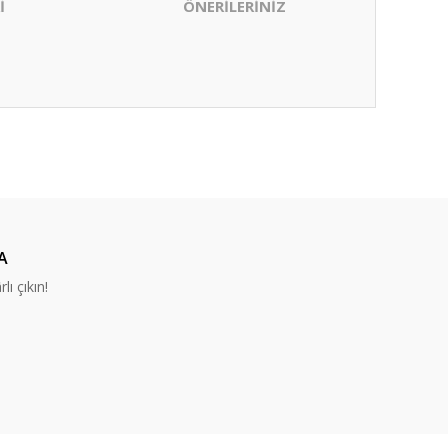
İ
ÖNERİLERİNİZ
ıza iletebilirsiniz.
A
lı çıkın!