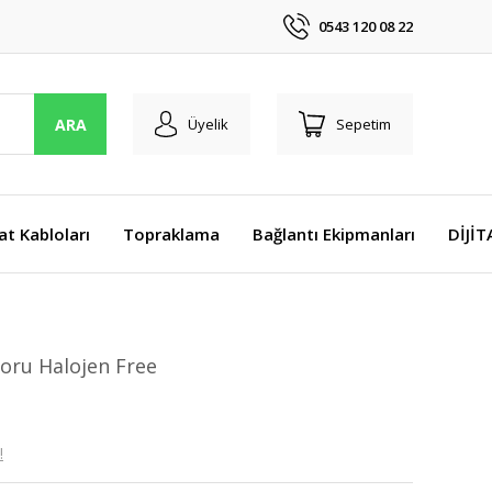
0543 120 08 22
ARA
Üyelik
Sepetim
at Kabloları
Topraklama
Bağlantı Ekipmanları
DİJİ
oru Halojen Free
!