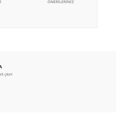
İ
ÖNERİLERİNİZ
ıza iletebilirsiniz.
A
lı çıkın!