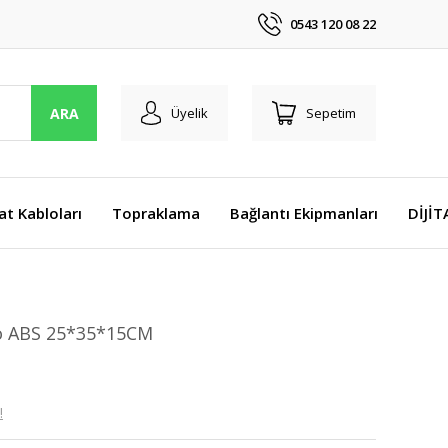
0543 120 08 22
ARA
Üyelik
Sepetim
at Kabloları
Topraklama
Bağlantı Ekipmanları
DİJİ
o ABS 25*35*15CM
!