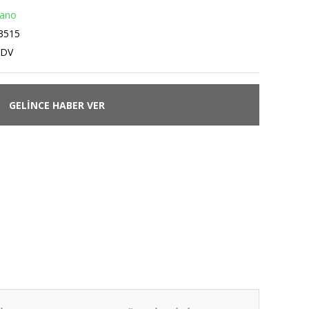
Pano
3515
KDV
GELİNCE HABER VER