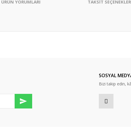
ÜRÜN YORUMLARI
TAKSİT SEÇENEKLER
er konularda yetersiz gördüğünüz noktaları öneri formunu kullanarak tarafım
Bu ürüne ilk yorumu siz yapın!
Yorum Yaz
SOSYAL MEDY
Bizi takip edin, kâr