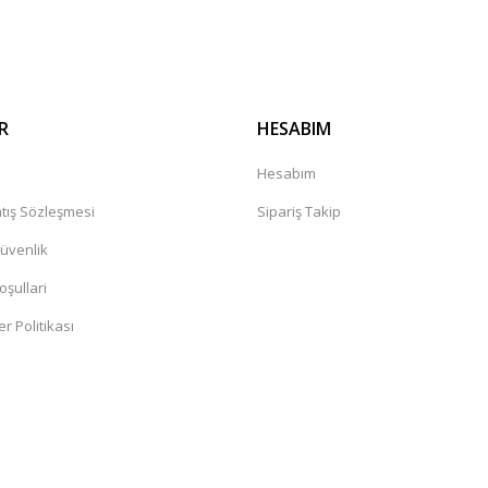
Gönder
R
HESABIM
a
Hesabım
tış Sözleşmesi
Sipariş Takip
Güvenlik
oşullari
er Politikası