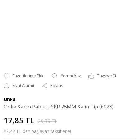
Yorum Yaz
Tavsiye Et
Fiyat Alarmı
Paylaş
Onka
Onka Kablo Pabucu SKP 25MM Kalın Tip (6028)
17,85 TL
29,75 TL
*2,42 TL den başlayan taksitlerle!