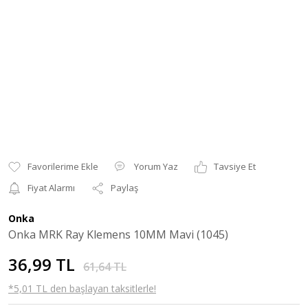
Yorum Yaz
Tavsiye Et
Fiyat Alarmı
Paylaş
Onka
Onka MRK Ray Klemens 10MM Mavi (1045)
36,99 TL
61,64 TL
*5,01 TL den başlayan taksitlerle!