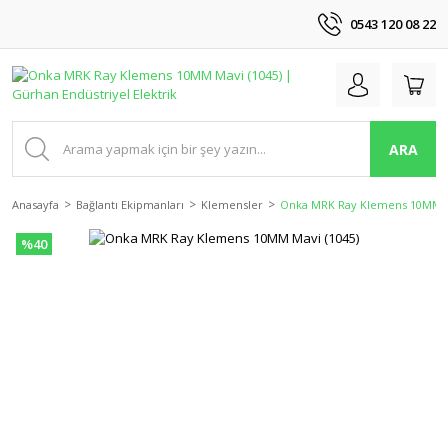
0543 120 08 22
ARA
Anasayfa
Bağlantı Ekipmanları
Klemensler
Onka MRK Ray Klemens 10MM M
%40