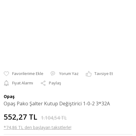
Yorum Yaz
Tavsiye Et
Fiyat Alarmı
Paylaş
Opaş
Opaş Pako Şalter Kutup Değiştirici 1-0-2 3*32A
552,27 TL
1.104,54 TL
*74,86 TL den başlayan taksitlerle!