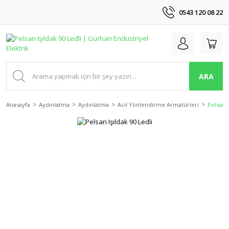
0543 120 08 22
ARA
Anasayfa
Aydınlatma
Aydınlatma
Acil Yönlendirme Armatürleri
Pelsan I