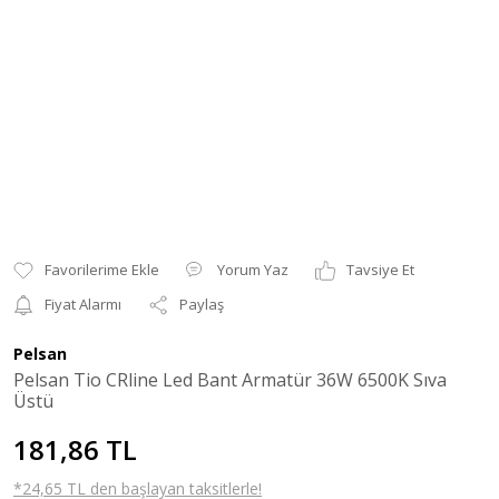
Yorum Yaz
Tavsiye Et
Fiyat Alarmı
Paylaş
Pelsan
Pelsan Tio CRline Led Bant Armatür 36W 6500K Sıva
Üstü
181,86 TL
*24,65 TL den başlayan taksitlerle!