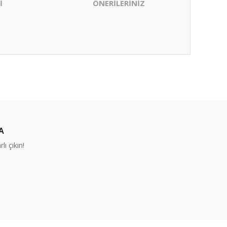
İ
ÖNERİLERİNİZ
ıza iletebilirsiniz.
A
lı çıkın!