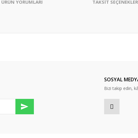
ÜRÜN YORUMLARI
TAKSİT SEÇENEKLER
er konularda yetersiz gördüğünüz noktaları öneri formunu kullanarak tarafım
Bu ürüne ilk yorumu siz yapın!
Yorum Yaz
SOSYAL MEDY
Bizi takip edin, kâr