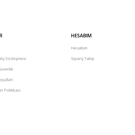
Gönder
R
HESABIM
a
Hesabım
tış Sözleşmesi
Sipariş Takip
Güvenlik
oşullari
er Politikası