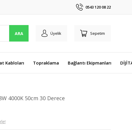
0543 120 08 22
ARA
Üyelik
Sepetim
at Kabloları
Topraklama
Bağlantı Ekipmanları
DİJİ
18W 4000K 50cm 30 Derece
le!