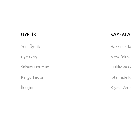
ÜYELİK
SAYFALA
Yeni Üyelik
Hakkımızd
Üye Girişi
Mesafeli Sa
Şifremi Unuttum
Gizlilik ve 
Kargo Takibi
İptal İade K
İletişim
Kişisel Veril