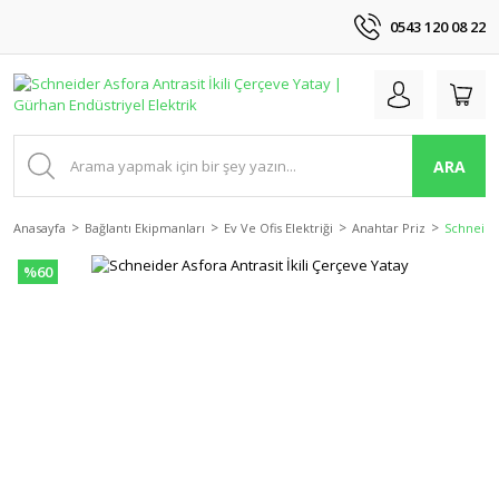
0543 120 08 22
ARA
Anasayfa
Bağlantı Ekipmanları
Ev Ve Ofis Elektriği
Anahtar Priz
Schneider
%60